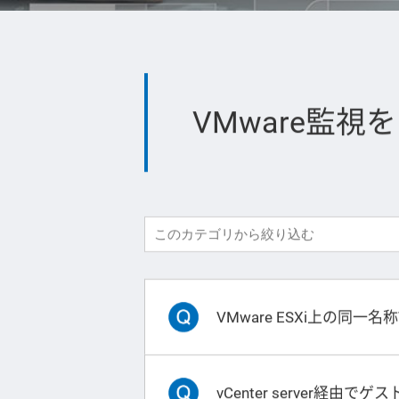
VMware監視
VMware ESXi上の同一
vCenter server経由