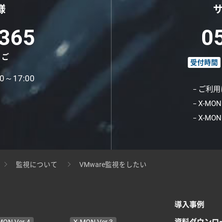
様
365
0
くご
受付時間
～17:00
ご利用
X-M
X-M
監視について
VMware監視をしたい
導入事例